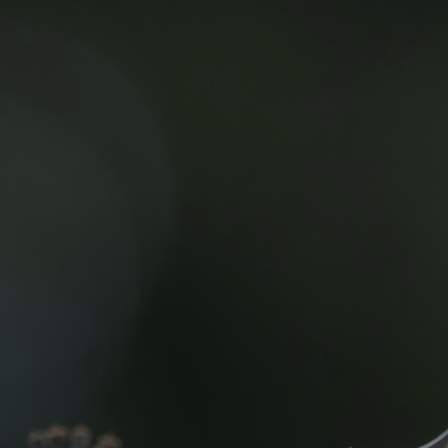
rtificering Natuurbescherming binnen 
iaal ontwikkeld voor
opzichters en uitvoe
 over deze cursus
Programma
Resultaat
Update je kennis met
Ontvang een erkend
actuele wetgeving en
AOC-certificaat voor 5
gedragscodes in
jaar na succesvolle
natuurbescherming binn...
hercertificering.