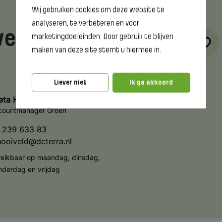
Wij gebruiken cookies om deze website te
analyseren, te verbeteren en voor
ver deze cursus?
marketingdoeleinden. Door gebruik te blijven
maken van deze site stemt u hiermee in.
Liever niet
Ik ga akkoord
eta Hooiveld
countmanager Groen
 239 633 83
hooiveld@dcterra.nl
reikbaar op maandag, dinsdag,
nderdag en vrijdag