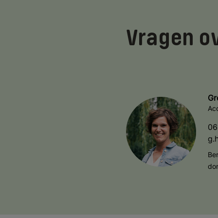
Vragen o
Gr
Ac
06
g.
Be
do