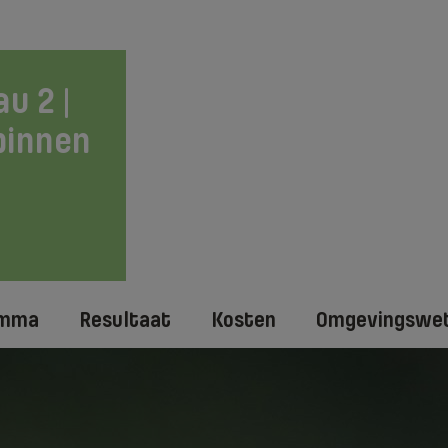
u 2 |
binnen
amma
Resultaat
Kosten
Omgevingswe