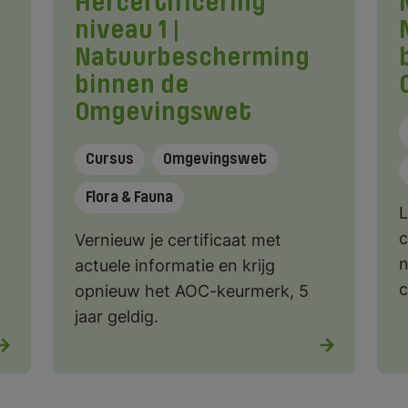
Hercertificering
niveau 1 |
Natuurbescherming
binnen de
Omgevingswet
Cursus
Omgevingswet
Flora & Fauna
L
c
Vernieuw je certificaat met
n
actuele informatie en krijg
c
opnieuw het AOC-keurmerk, 5
jaar geldig.