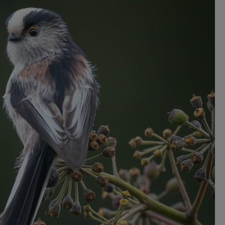
de Omgevingswet
rders in het
Kosten
Bekijk de kosten voor
deze opfriscursus.