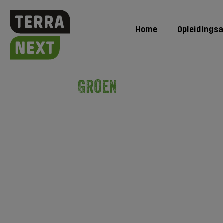
Home
Opleidings
Groen
Opleidingsaanbod
Hercertificering niveau 2 | Natuurbe