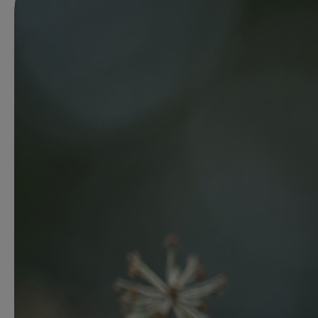
De cursus Herce
niveau 2 is spec
groen.
Meer informatie
In het kort
Herhaal je certificering
en blijf op de hoogte van
de Omgevingswet voor
de komen...