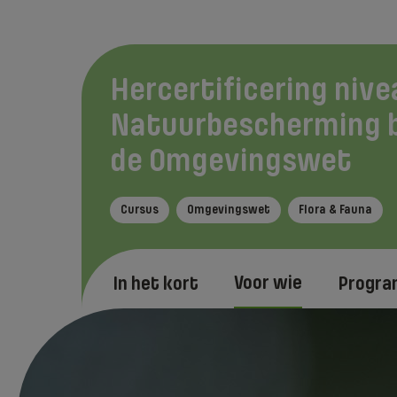
Hercertificering nivea
Natuurbescherming 
de Omgevingswet
Cursus
Omgevingswet
Flora & Fauna
Voor wie
In het kort
Progr