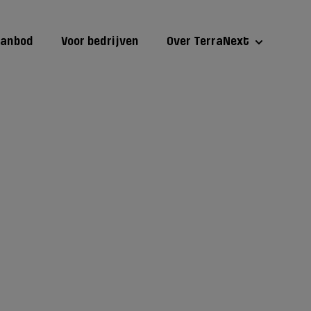
aanbod
Voor bedrijven
Over TerraNext
scherming binnen de Omgevingswet