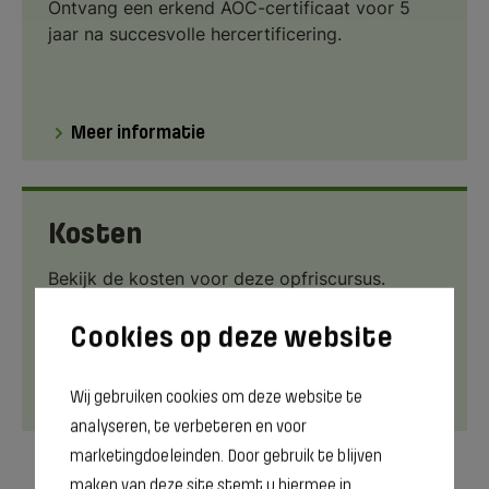
Ontvang een erkend AOC-certificaat voor 5
jaar na succesvolle hercertificering.
Meer informatie
Kosten
Bekijk de kosten voor deze opfriscursus.
Wij gebruiken cookies om deze website te
Meer informatie
analyseren, te verbeteren en voor
marketingdoeleinden. Door gebruik te blijven
maken van deze site stemt u hiermee in.