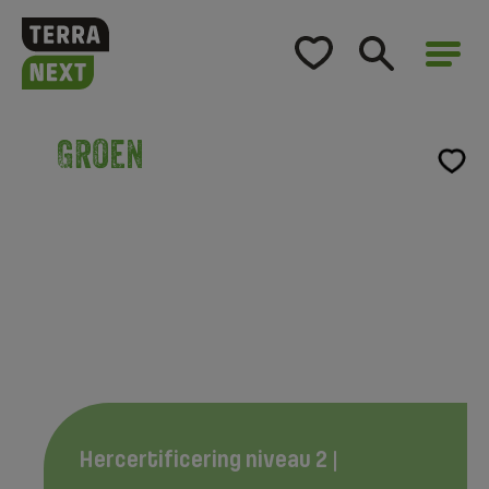
Home
Opleidingsaanbod
Groen
Voor bedrijven
Opleidingsaanbod
Hercertificering niveau 2 | Natuurbescherming
Over TerraNext
binnen de Omgevingswet
Hercertificering niveau 2 |