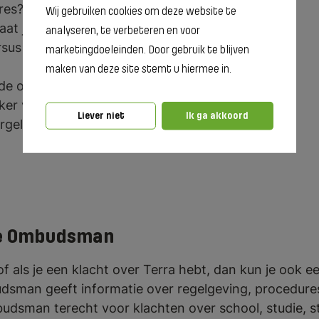
res?
Wij gebruiken cookies om deze website te
aat je klacht?
analyseren, te verbeteren en voor
sus volg je bij ons?
marketingdoeleinden. Door gebruik te blijven
maken van deze site stemt u hiermee in.
ede oplossing?
r van Terra heb je de klacht besproken?
Liever niet
Ik ga akkoord
rgelegd aan de opleidingsdirecteur?
de Ombudsman
 of als je een klacht over Terra hebt, dan kun je ook
man geeft informatie over regelgeving, procedures,
budsman terecht voor klachten over school, studie,