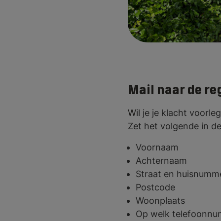
Mail naar de re
W
il je je klacht voor
Zet het volgende in de
Voornaam
Achternaam
Straat en huisnumm
Postcode
Woonplaats
Op welk telefoonnu