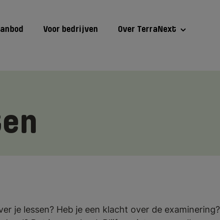
aanbod
Voor bedrijven
Over TerraNext
ten
er je lessen? Heb je een klacht over de examinering? O