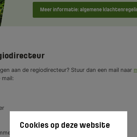
Meer informatie: algemene klachtenregeli
giodirecteur
leggen aan de regiodirecteur? Stuur dan een mail naar
m
 mail:
er
mmer kunnen we je bereiken?