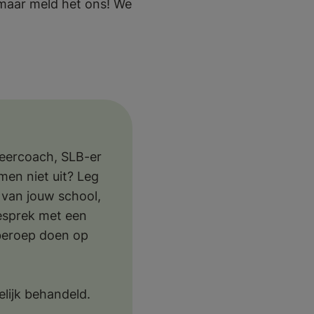
, maar meld het ons! We
 leercoach, SLB-er
men niet uit? Leg
 van jouw school,
gesprek met een
 beroep doen op
elijk behandeld.