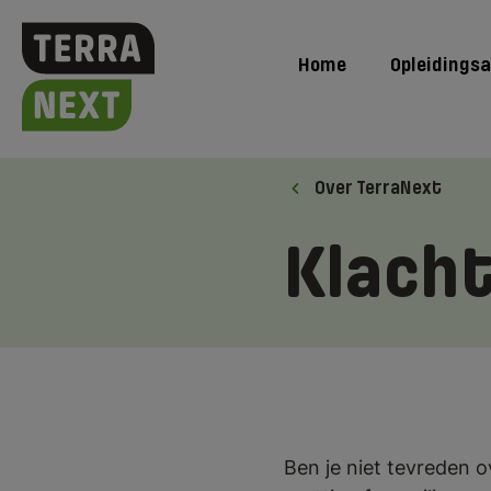
Home
Opleidings
Over TerraNext
Klach
Ben je niet tevreden ov