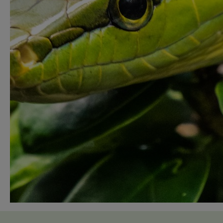
Haal in 8 dagdelen het verplichte
Vakbekwaamheidsbewijs Houder van Herpeten
Werk je met reptielen en/of amfibieën?
Wil jij een vakbekwaamheidsbewijs halen?
De kosten voor deze cursus bedragen € 695,00
BTW vrij