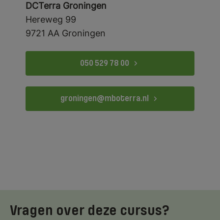
DCTerra Groningen
Hereweg 99
Map
9721 AA Groningen
+
−
050 529 78 00
groningen@mboterra.nl
Vragen over deze cursus?