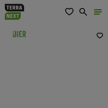
Home
Opleidingsaanbod
Dier
Voor bedrijven
Opleidingsaanbod
Over TerraNext