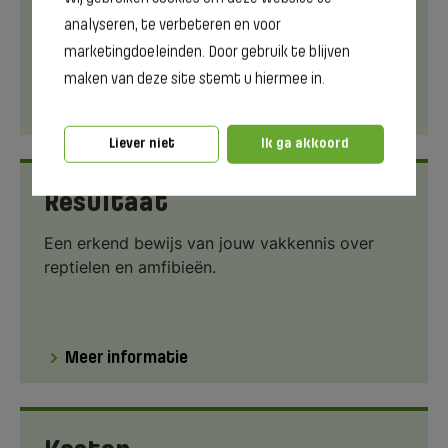
houden van reptielen en amfibieën.
analyseren, te verbeteren en voor
marketingdoeleinden. Door gebruik te blijven
maken van deze site stemt u hiermee in.
Meer informatie
Liever niet
Ik ga akkoord
Resultaat
Een erkend bewijs van jouw vakkennis over
reptielen en amfibieën.
Meer informatie