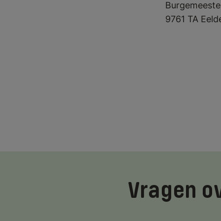
Burgemeester
+
9761 TA Eeld
−
Vragen o