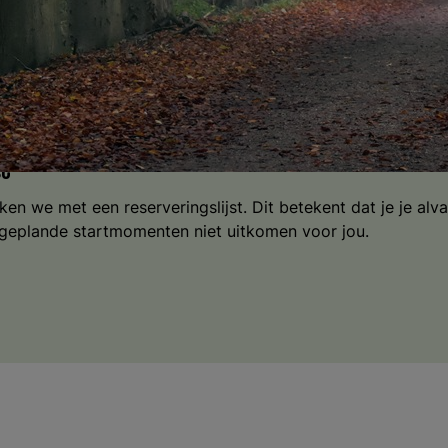
oment om je aan te meld
st
 we met een reserveringslijst. Dit betekent dat je je alvas
 geplande startmomenten niet uitkomen voor jou.