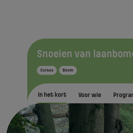
Snoeien van laanbom
Cursus
Boom
In het kort
Voor wie
Progr