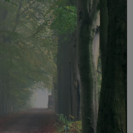
2-daagse cursus,
it?
professionals.