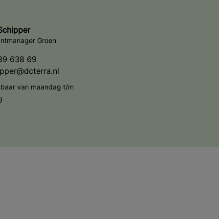
Schipper
ntmanager Groen
39 638 69
ipper@dcterra.nl
kbaar van maandag t/m
g