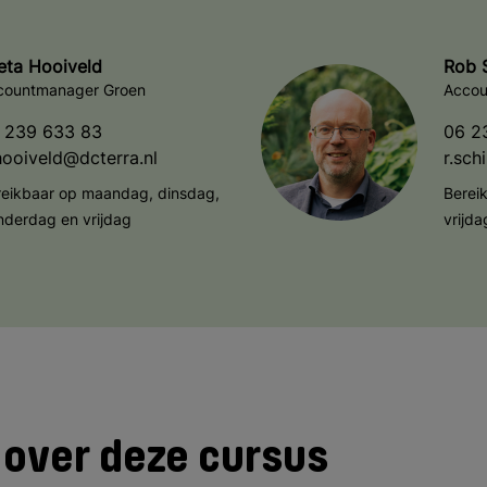
eta Hooiveld
Rob 
countmanager Groen
Accou
 239 633 83
06 2
hooiveld@dcterra.nl
r.sch
reikbaar op maandag, dinsdag,
Berei
nderdag en vrijdag
vrijda
 over deze cursus