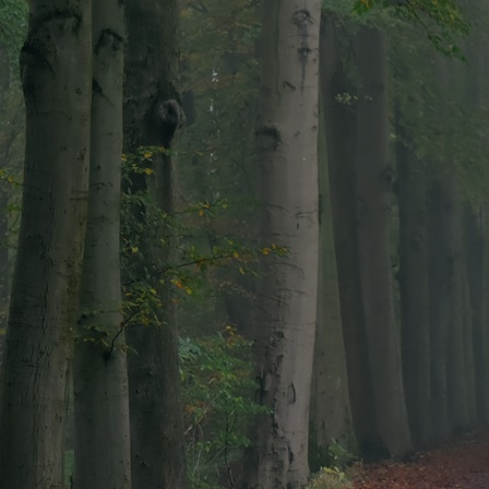
noeien met focus op begeleidingssnoei. 
oenprofessionals.
oe je laanbomen op een verantwoorde manier snoe
edt praktische kennis en vaardigheden voor groen
en krijg een getuigschrift na afloop!
 deze cursus bedragen € 365,00 BTW vrij