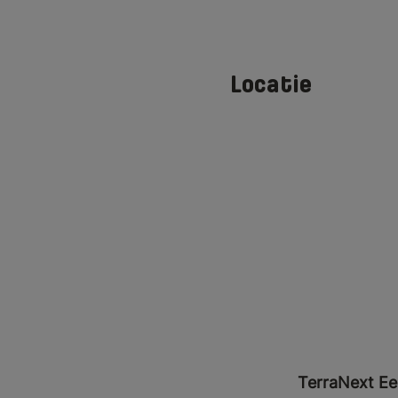
Locatie
Leaflet
|
©
OpenStreetMap
TerraNext Ee