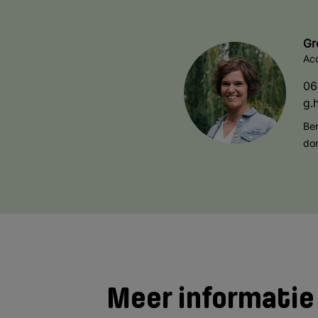
Gr
Ac
06
g.
Be
do
Meer informatie