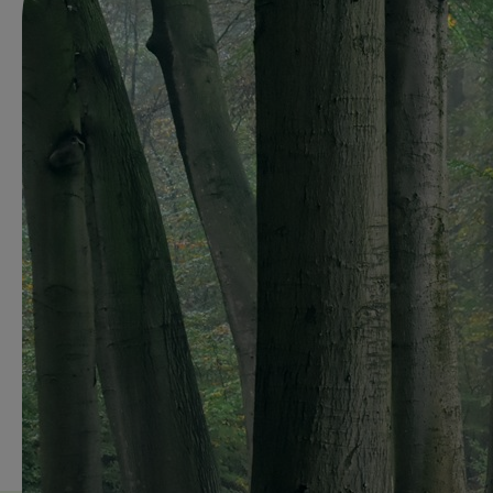
Leer laanbomen s
geschikt voor gr
Wil je leren h
Deze cursus bi
Meld je nu aan 
De kosten voor