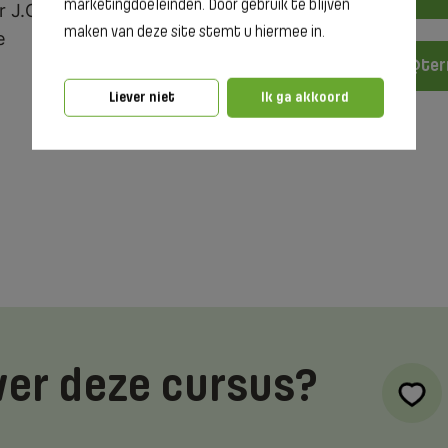
marketingdoeleinden. Door gebruik te blijven
 J.G. Legroweg 33
maken van deze site stemt u hiermee in.
e
info@ter
Liever niet
Ik ga akkoord
ver deze cursus?