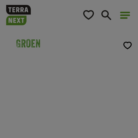
Home
Opleidingsaanbod
Groen
Voor bedrijven
Opleidingsaanbod
Over TerraNext