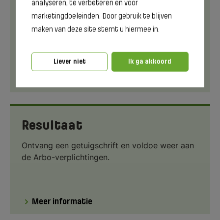
Programma
analyseren, te verbeteren en voor
marketingdoeleinden. Door gebruik te blijven
Leer veilig werken met de bosmaaier, inclusief
maken van deze site stemt u hiermee in.
Arbo-wetgeving, PBM’s en maaitech...
Liever niet
Ik ga akkoord
Meer informatie
Resultaat
Ontvang een getuigschrift en voldoe weer aan
de Arbo-verplichtingen.
Meer informatie