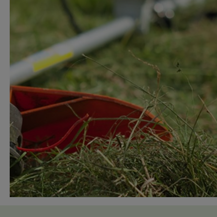
Wil je veilig werken met de bosmaaier?
Heb je al ervaring, maar wil je je kennis
opfrissen?
Blijf op de hoogte van Arbo-verplichtingen.
De kosten voor deze cursus bedragen € 185,00
BTW vrij