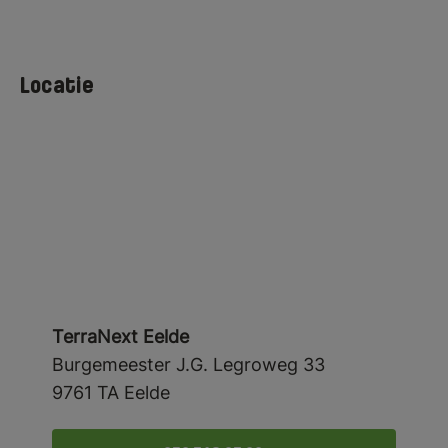
Locatie
TerraNext Eelde
Burgemeester J.G. Legroweg 33
Map
9761 TA Eelde
+