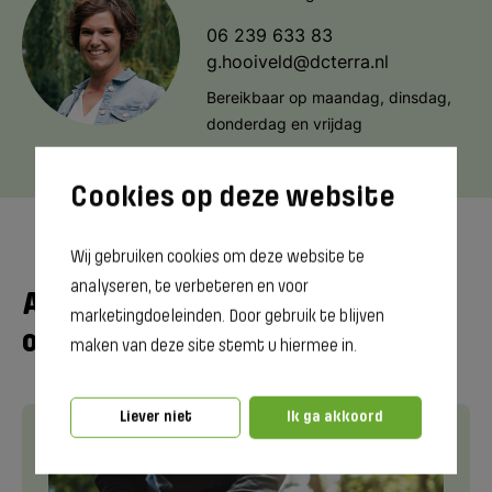
06 239 633 83
g.hooiveld@dcterra.nl
Bereikbaar op maandag, dinsdag,
donderdag en vrijdag
Wij gebruiken cookies om deze website te
analyseren, te verbeteren en voor
Andere interessante
marketingdoeleinden. Door gebruik te blijven
opleidingen
maken van deze site stemt u hiermee in.
Liever niet
Ik ga akkoord