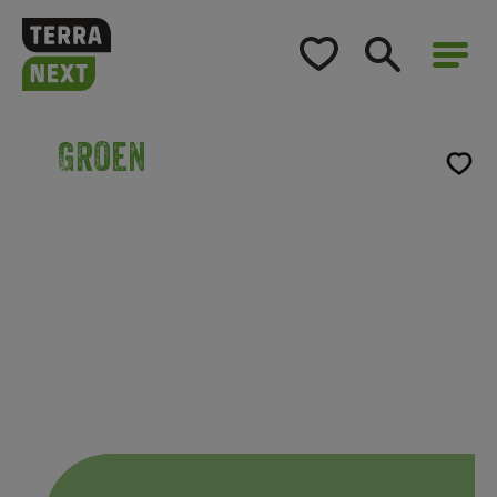
Home
Opleidingsaanbod
Groen
Voor bedrijven
Opleidingsaanbod
NKC 3: Vellen zonder hulpmiddelen tot diameter
Over TerraNext
van 30 cm