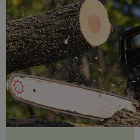
vellen. Deelnemers moeten minimaal 18 jaar
oud zijn om aan de Arbo-wetgeving te
voldoen.
Meer informatie over deze
cursus
In het kort
Leer bomen tot 30 cm diameter veilig te vellen
zonder hulpmiddelen en behaal het...