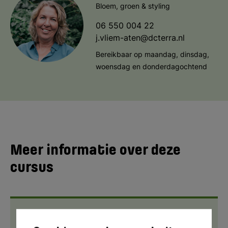
Bloem, groen & styling
06 550 004 22
j.vliem-aten@dcterra.nl
Bereikbaar op maandag, dinsdag,
woensdag en donderdagochtend
Meer informatie over deze
cursus
Voor wie