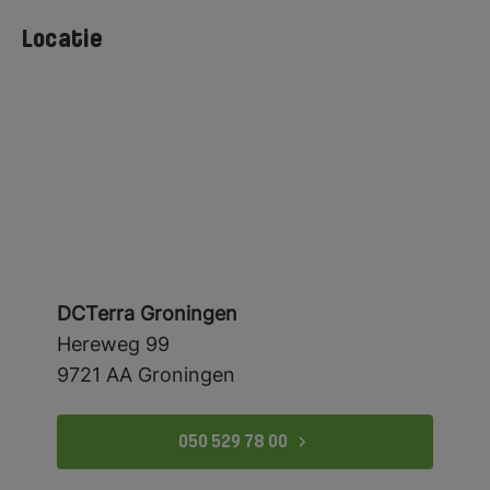
Locatie
DCTerra Groningen
Hereweg 99
Map
9721 AA Groningen
+
−
050 529 78 00