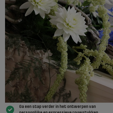
rouwarrangementen te maken die echt iets
betekenen voor nabestaanden. LET OP: deze
cursus start komend schooljaar (2026–2027)
niet. We nemen tijdelijk een pauze om het
aanbod door te ontwikkelen. Laat via het
interesseformulier weten dat je
belangstelling hebt, we houden je op de
hoogte van nieuwe startmomenten.
Ga een stap verder in het ontwerpen van
persoonlijke en expressieve rouwstukken.