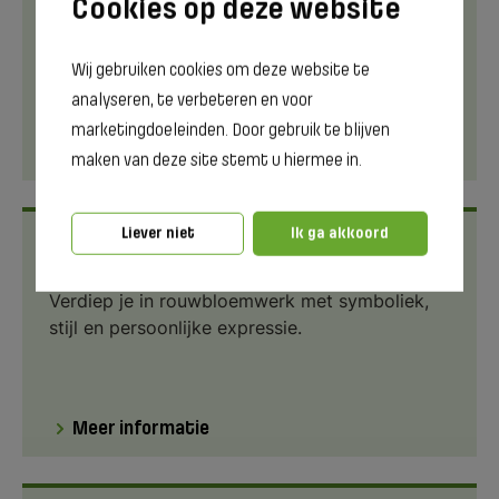
Voor bloemisten en ervaren liefhebbers die
rouwbloemwerk naar een hoger niveau w...
Wij gebruiken cookies om deze website te
analyseren, te verbeteren en voor
marketingdoeleinden. Door gebruik te blijven
Meer informatie
maken van deze site stemt u hiermee in.
Liever niet
Ik ga akkoord
Programma
Verdiep je in rouwbloemwerk met symboliek,
stijl en persoonlijke expressie.
Meer informatie