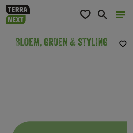
Home
Opleidingsaanbod
Bloem, groen & styling
Voor bedrijven
Opleidingsaanbod
Over TerraNext