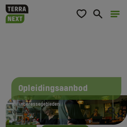
Home
Opleidingsaanbod
Voor bedrijven
Over TerraNext
Opleidingsaanbod
Interessegebieden