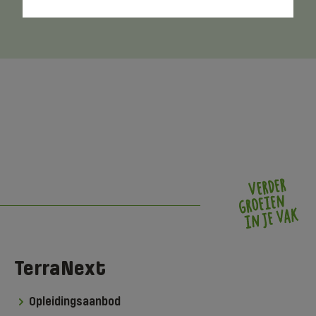
donderdag en vrijdag
TerraNext
Opleidingsaanbod