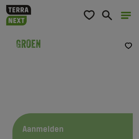
Home
Opleidingsaanbod
Groen
Voor bedrijven
Terug naar Cursus
Over TerraNext
Aanmelden