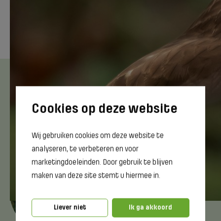
Vragen over deze cursus?
cursus bewaren
Wij gebruiken cookies om deze website te
analyseren, te verbeteren en voor
Greta Hooiveld
marketingdoeleinden. Door gebruik te blijven
Accountmanager Groen
maken van deze site stemt u hiermee in.
06 239 633 83
g.hooiveld@dcterra.nl
Liever niet
Ik ga akkoord
Bereikbaar op maandag, dinsdag,